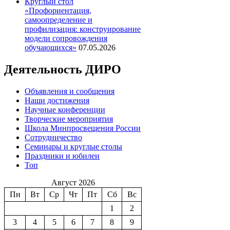
Круглый стол
«Профориентация,
самоопределение и
профилизация: конструирование
модели сопровождения
обучающихся»
07.05.2026
Деятельность ДИРО
Объявления и сообщения
Наши достижения
Научные конференции
Творческие мероприятия
Школа Минпросвещения России
Сотрудничество
Семинары и круглые столы
Праздники и юбилеи
Топ
Август 2026
Пн
Вт
Ср
Чт
Пт
Сб
Вс
1
2
3
4
5
6
7
8
9