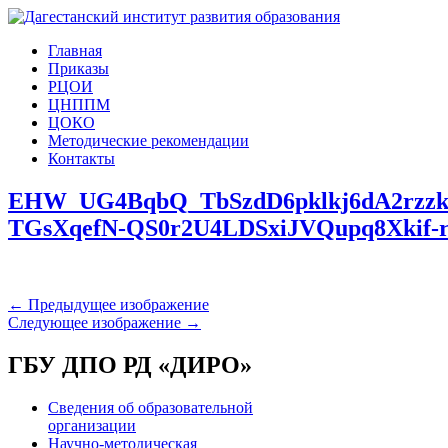
Главная
Приказы
РЦОИ
ЦНППМ
ЦОКО
Методические рекомендации
Контакты
EHW_UG4BqbQ_TbSzdD6pklkj6dA2rzz
TGsXqefN-QS0r2U4LDSxiJVQupq8Xkif-
← Предыдущее изображение
Следующее изображение →
ГБУ ДПО РД «ДИРО»
Сведения об образовательной
организации
Научно-методическая