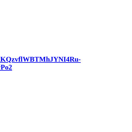
kKQzvflWBTMhJYNI4Ru-
rPo2