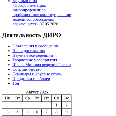
Круглый стол
«Профориентация,
самоопределение и
профилизация: конструирование
модели сопровождения
обучающихся»
07.05.2026
Деятельность ДИРО
Объявления и сообщения
Наши достижения
Научные конференции
Творческие мероприятия
Школа Минпросвещения России
Сотрудничество
Семинары и круглые столы
Праздники и юбилеи
Топ
Август 2026
Пн
Вт
Ср
Чт
Пт
Сб
Вс
1
2
3
4
5
6
7
8
9